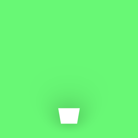
Josya Rosy
CEO & Founder
Risus commodo viverra maecenas accumsan
lacus vel facilisis quis ipsum.